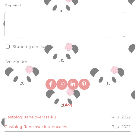
Bericht *
Stuur mij een kopie
Verzenden
F
I
L
P
a
n
i
i
c
s
n
n
e
t
k
t
Blog
b
a
e
e
o
g
d
r
o
r
I
e
Gastblog: Jane over Haiku
14 jul 2022
k
a
n
s
m
t
Gastblog: Jane over kattencafés
7 jul 2022