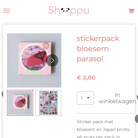
Ga
direct
naar
de
stickerpack
hoofdinhoud
bloesem
parasol
€ 2,00
In
winkelwagen
Sticker pack met
bloesem en Japan prints.
46 stuks per pack in