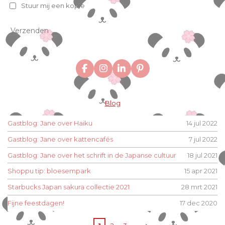
Stuur mij een kopie
Verzenden
F
I
L
P
a
n
i
i
c
s
n
n
e
t
k
t
Blog
b
a
e
e
o
g
d
r
o
r
I
e
Gastblog: Jane over Haiku
14 jul 2022
k
a
n
s
m
t
Gastblog: Jane over kattencafés
7 jul 2022
Gastblog: Jane over het schrift in de Japanse cultuur
18 jul 2021
Shoppu tip: bloesempark
15 apr 2021
Starbucks Japan sakura collectie 2021
28 mrt 2021
Fijne feestdagen!
17 dec 2020