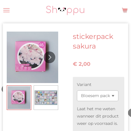
Ga
direct
naar
de
stickerpack
hoofdinhoud
sakura
€ 2,00
Variant
Laat het me weten
wanneer dit product
weer op voorraad is.