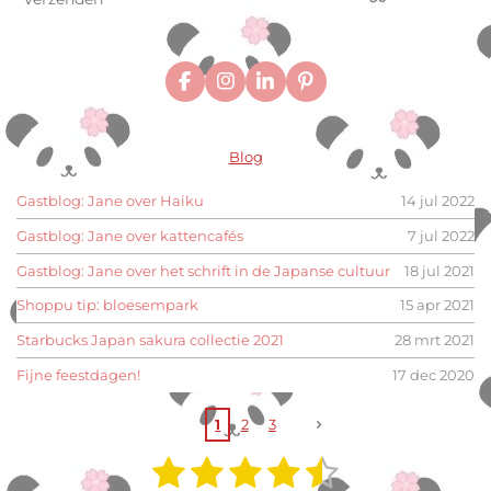
F
I
L
P
a
n
i
i
c
s
n
n
e
t
k
t
Blog
b
a
e
e
o
g
d
r
o
r
I
e
Gastblog: Jane over Haiku
14 jul 2022
k
a
n
s
m
t
Gastblog: Jane over kattencafés
7 jul 2022
Gastblog: Jane over het schrift in de Japanse cultuur
18 jul 2021
Shoppu tip: bloesempark
15 apr 2021
Starbucks Japan sakura collectie 2021
28 mrt 2021
Fijne feestdagen!
17 dec 2020
1
2
3
1
2
3
4
5
S
R
t