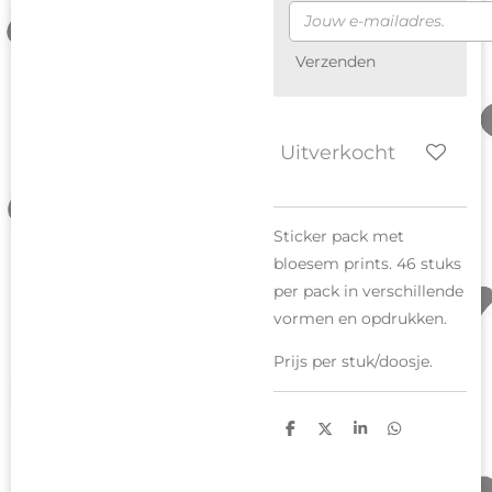
Verzenden
Uitverkocht
Sticker pack met
bloesem prints. 46 stuks
per pack in verschillende
vormen en opdrukken.
Prijs per stuk/doosje.
D
D
S
D
e
e
h
e
l
e
a
l
e
l
r
e