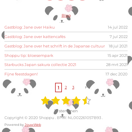
a
n
i
i
c
s
n
n
e
t
k
t
Blog
b
a
e
e
o
g
d
r
o
r
I
e
Gastblog: Jane over Haiku
14 jul 2022
k
a
n
s
m
t
Gastblog: Jane over kattencafés
7 jul 2022
Gastblog: Jane over het schrift in de Japanse cultuur
18 jul 2021
Shoppu tip: bloesempark
15 apr 2021
Starbucks Japan sakura collectie 2021
28 mrt 2021
Fijne feestdagen!
17 dec 2020
1
2
3
1
2
3
4
5
S
R
t
a
s
s
s
s
s
e
16 stemmen
m
t
t
t
t
t
t
m
Copyright © 2020 Shoppu . BTW: NL002261057B93 .
i
e
Powered by
JouwWeb
e
e
e
e
e
n
n