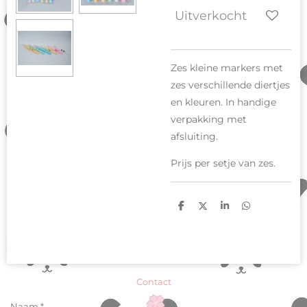
Uitverkocht
Zes kleine markers met
zes verschillende diertjes
en kleuren. In handige
verpakking met
afsluiting.
Prijs per setje van zes.
D
D
S
D
e
e
h
e
l
e
a
l
e
l
r
e
n
e
n
Contact
Naam *