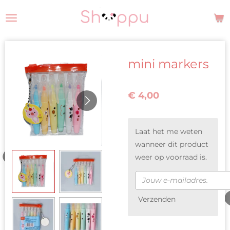
Ga
direct
naar
de
mini markers
hoofdinhoud
€ 4,00
Laat het me weten
wanneer dit product
weer op voorraad is.
Verzenden