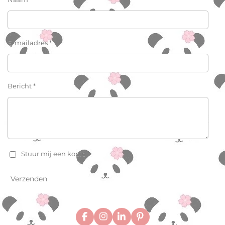
E-mailadres *
Bericht *
Stuur mij een kopie
Verzenden
F
I
L
P