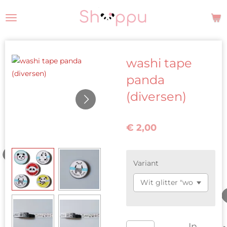
Ga
direct
naar
de
washi tape
hoofdinhoud
panda
(diversen)
€ 2,00
Variant
In