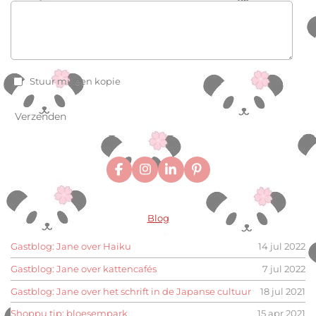
Stuur mij een kopie
Verzenden
F
I
L
P
a
n
i
i
c
s
n
n
e
t
k
t
Blog
b
a
e
e
o
g
d
r
o
r
I
e
Gastblog: Jane over Haiku
14 jul 2022
k
a
n
s
m
t
Gastblog: Jane over kattencafés
7 jul 2022
Gastblog: Jane over het schrift in de Japanse cultuur
18 jul 2021
Shoppu tip: bloesempark
15 apr 2021