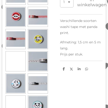
winkelwagen
Verschillende soorten
washi tape met panda
print.
Afmeting: 1,5 cm en 5 m
lang.
Prijs per stuk.
D
D
S
D
e
e
h
e
l
e
a
l
e
l
r
e
n
e
n