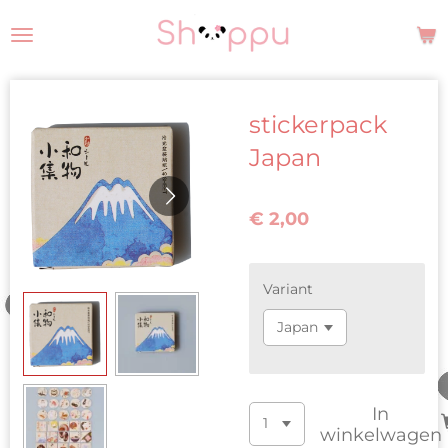
Ga
direct
naar
de
stickerpack
hoofdinhoud
Japan
€ 2,00
Variant
In
winkelwagen