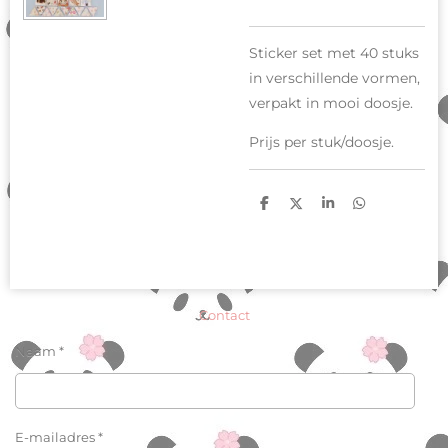
Sticker set met 40 stuks
in verschillende vormen,
verpakt in mooi doosje.
Prijs per stuk/doosje.
D
D
S
D
e
e
h
e
l
e
a
l
e
l
r
e
n
e
n
Contact
Naam *
E-mailadres *