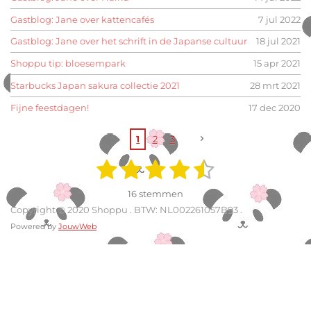
k
a
n
s
m
t
Gastblog: Jane over kattencafés
7 jul 2022
Gastblog: Jane over het schrift in de Japanse cultuur
18 jul 2021
Shoppu tip: bloesempark
15 apr 2021
Starbucks Japan sakura collectie 2021
28 mrt 2021
Fijne feestdagen!
17 dec 2020
1
2
3
1
2
3
4
5
S
R
t
a
s
s
s
s
s
e
16 stemmen
m
t
t
t
t
t
t
m
Copyright © 2020 Shoppu . BTW: NL002261057B93 .
i
e
Powered by
JouwWeb
e
e
e
e
e
n
n
g
r
r
r
r
r
:
r
r
r
r
4
.
e
e
e
e
5